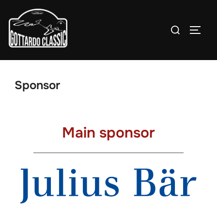
Salta
al
Cerca
APRI/
contenuto
per:
Sponsor
Main sponsor